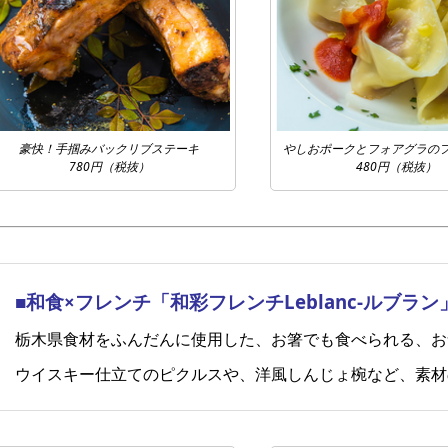
豪快！手掴みバックリブステーキ
やしおポークとフォアグラの
780円（税抜）
480円（税抜）
■和食×フレンチ「和彩フレンチLeblanc-ルブラン
栃木県食材をふんだんに使用した、お箸でも食べられる、お
ウイスキー仕立てのピクルスや、洋風しんじょ椀など、素材