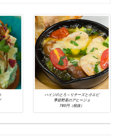
の
ハイジのとろ～りチーズと小エビ
ダ
季節野菜のアヒージョ
780円（税抜）