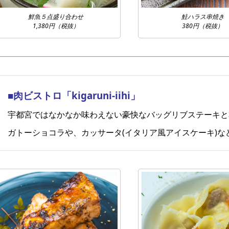
鮮魚５点盛り合わせ
鮭ハラス串焼き
1,380円（税抜）
380円（税抜）
■肉ビストロ「kigaruni-iihi」
宇都宮ではなかなか味わえない豪快なバッグリブステーキと
ガトーショコラや、カッサータ(イタリア風アイスケーキ)