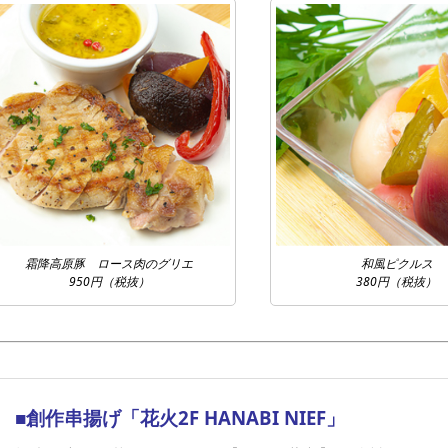
霜降高原豚 ロース肉のグリエ
和風ピクルス
950円（税抜）
380円（税抜）
■創作串揚げ「花火2F HANABI NIEF」