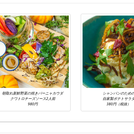
朝取れ新鮮野菜の焼きバーニャカウダ
シャンパンのため
クワトロチーズソース2人前
自家製ポテトサラ
980円
380円（税抜）